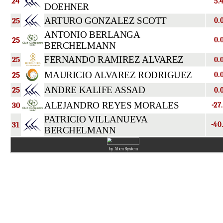
24
5.
DOEHNER
ARTURO GONZALEZ SCOTT
25
0.
ANTONIO BERLANGA
25
0.
BERCHELMANN
FERNANDO RAMIREZ ALVAREZ
25
0.
MAURICIO ALVAREZ RODRIGUEZ
25
0.
ANDRE KALIFE ASSAD
25
0.
ALEJANDRO REYES MORALES
30
-27
PATRICIO VILLANUEVA
31
-40
BERCHELMANN
by Alien System