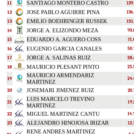
SANTIAGO MONTERO CASTRO
11
139
JOSE PABLO AGUIRRE PINA
12
136
EMILIO BOEHRINGER RUSSEK
13
131
JORGE A. ELIZONDO MEZA
14
93.
EDUARDO A. AGUERO COSS
15
71.
EUGENIO GARCIA CANALES
16
50.
JORGE A. SALINAS RUIZ
17
38.
MAURICIO PLESANT PINTO
18
25.
MAURICIO ARMENDARIZ
19
24.
MARTINEZ
JOSEMARI JIMENEZ RUIZ
20
20.
LUIS MARCELO TREVINO
21
19.
MARTINEZ
MIGUEL MARTINEZ CANTU
22
14.
ALEJANDRO HINOJOSA IRIZAR
23
12.
RENE ANDRES MARTINEZ