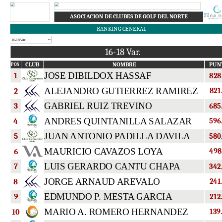
ASOCIACION DE CLUBES DE GOLF DEL NORTE
RANKING GENERAL
16-18 Var.
CLUB
NOMBRE
PUN
POS
JOSE DIBILDOX HASSAF
1
828
ALEJANDRO GUTIERREZ RAMIREZ
2
821
GABRIEL RUIZ TREVINO
3
685
ANDRES QUINTANILLA SALAZAR
4
596
JUAN ANTONIO PADILLA DAVILA
5
580
MAURICIO CAVAZOS LOYA
6
498
LUIS GERARDO CANTU CHAPA
7
342
JORGE ARNAUD AREVALO
8
241
EDMUNDO P. MESTA GARCIA
9
212
MARIO A. ROMERO HERNANDEZ
10
139